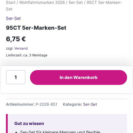
Start
/
Wohlfahrtsmarken 2026
/
5er-Set
/ 95CT 5er-Marken-
Set
5er-Set
95CT 5er-Marken-Set
6,75
€
zzgl.
Versand
Lieferzeit: ca. 3 Werktage
95CT
In den Warenkorb
5er-
Marken-
Set
Menge
Artikelnummer:
P-2026-851
Kategorie:
5er-Set
Gut zu wissen
5er-Set für kleinere Mengen und flexible