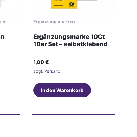
gen
Ergänzungsmarken
en
Ergänzungsmarke 10Ct
10er Set – selbstklebend
1,00
€
zzgl.
Versand
In den Warenkorb