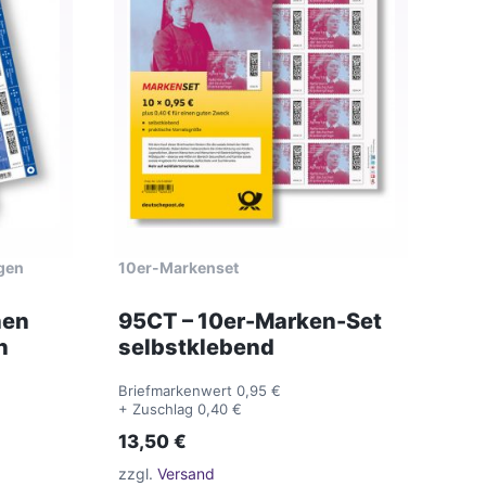
gen
10er-Markenset
hen
95CT – 10er-Marken-Set
n
selbstklebend
Briefmarkenwert 0,95 €
+ Zuschlag 0,40 €
13,50
€
zzgl.
Versand