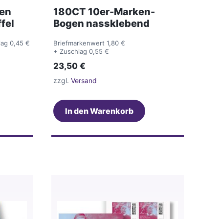
hen
180CT 10er-Marken-
fel
Bogen nassklebend
lag 0,45 €
Briefmarkenwert 1,80 €
+ Zuschlag 0,55 €
23,50
€
zzgl.
Versand
In den Warenkorb