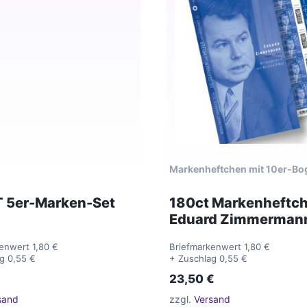
Markenheftchen mit 10er-Bo
 5er-Marken-Set
180ct Markenheftc
Eduard Zimmerman
enwert 1,80 €
Briefmarkenwert 1,80 €
g 0,55 €
+ Zuschlag 0,55 €
23,50
€
sand
zzgl.
Versand