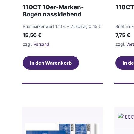
110CT 10er-Marken-
110CT
Bogen nassklebend
Briefmarkenwert 1,10 €
+ Zuschlag 0,45 €
Briefmark
15,50
€
7,75
€
zzgl.
Versand
zzgl.
Ver
In den Warenkorb
In d