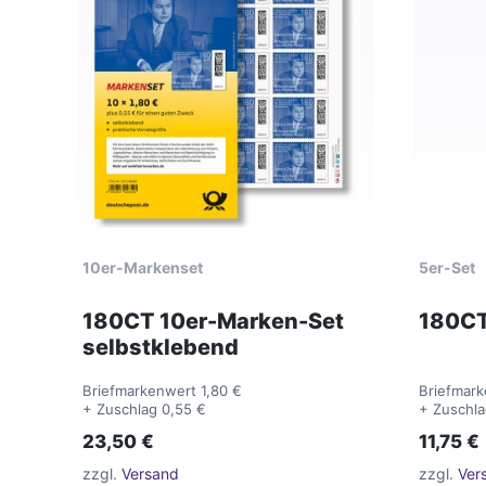
10er-Markenset
5er-Set
180CT 10er-Marken-Set
180CT
selbstklebend
Briefmarkenwert 1,80 €
Briefmark
+ Zuschlag 0,55 €
+ Zuschla
23,50
€
11,75
€
zzgl.
Versand
zzgl.
Ver