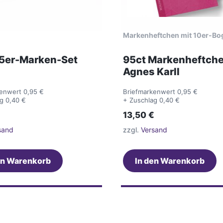
Markenheftchen mit 10er-Bo
5er-Marken-Set
95ct Markenheftch
Agnes Karll
enwert 0,95 €
Briefmarkenwert 0,95 €
g 0,40 €
+ Zuschlag 0,40 €
13,50
€
sand
zzgl.
Versand
en Warenkorb
In den Warenkorb