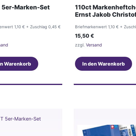
 5er-Marken-Set
110ct Markenheftc
Ernst Jakob Christof
enwert 1,10 €
+ Zuschlag 0,45 €
Briefmarkenwert 1,10 €
+ Zusch
15,50
€
sand
zzgl.
Versand
en Warenkorb
In den Warenkorb