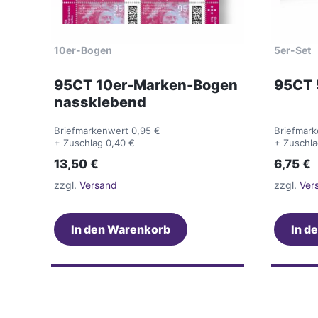
10er-Bogen
5er-Set
95CT 10er-Marken-Bogen
95CT 
nassklebend
Briefmarkenwert 0,95 €
Briefmark
+ Zuschlag 0,40 €
+ Zuschla
13,50
€
6,75
€
zzgl.
Versand
zzgl.
Ver
In den Warenkorb
In d