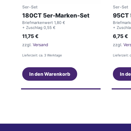
5er-Set
5er-Set
180CT 5er-Marken-Set
95CT 
Briefmarkenwert 1,80 €
Briefmark
+ Zuschlag 0,55 €
+ Zuschla
11,75
€
6,75
€
zzgl.
Versand
zzgl.
Ver
Lieferzeit: ca. 3 Werktage
Lieferzeit:
In den Warenkorb
In d