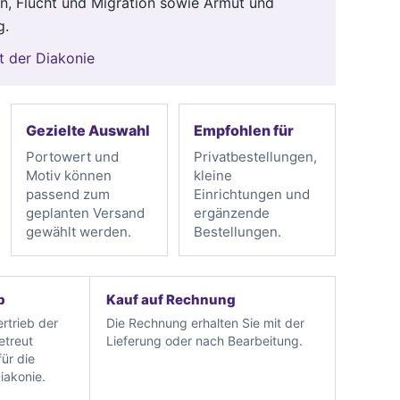
on, Flucht und Migration sowie Armut und
g.
t der Diakonie
Gezielte Auswahl
Empfohlen für
Portowert und
Privatbestellungen,
Motiv können
kleine
passend zum
Einrichtungen und
geplanten Versand
ergänzende
gewählt werden.
Bestellungen.
b
Kauf auf Rechnung
rtrieb der
Die Rechnung erhalten Sie mit der
etreut
Lieferung oder nach Bearbeitung.
ür die
iakonie.