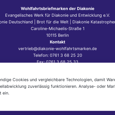
Wohlfahrtsbriefmarken der Diakonie
Evangelisches Werk für Diakonie und Entwicklung e.V.
onie Deutschland | Brot für die Welt | Diakonie Katastrophen
Caroline-Michaelis-Straße 1
10115 Berlin
Kontakt
vertrieb@diakonie-wohlfahrtsmarken.de
Telefon: 0761 3 68 25 20
Fax: 0761 3 68 25 33
Mo–Do 09:00–15:00 Uhr, Fr 09:00–13:00 Uhr
enschutz
AGB
Versand & Lieferung
Zahlungsweisen
V
ndige Cookies und vergleichbare Technologien, damit War
ellabwicklung zuverlässig funktionieren. Analyse- oder Mar
 ein.
2026
Wohlfahrtsbriefmarken der Diakonie