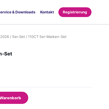
ervice & Downloads
Kontakt
Registrierung
 2026
/
5er-Set
/ 110CT 5er-Marken-Set
n-Set
 Warenkorb