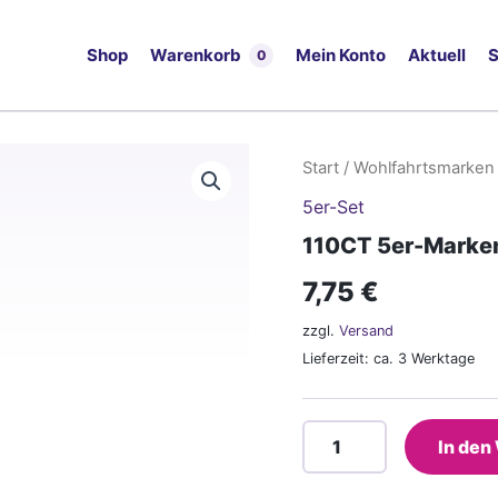
Shop
Warenkorb
Mein Konto
Aktuell
S
0
Start
/
Wohlfahrtsmarken
5er-Set
110CT 5er-Marke
7,75
€
zzgl.
Versand
Lieferzeit: ca. 3 Werktage
110CT
In den
5er-
Marken-
Set